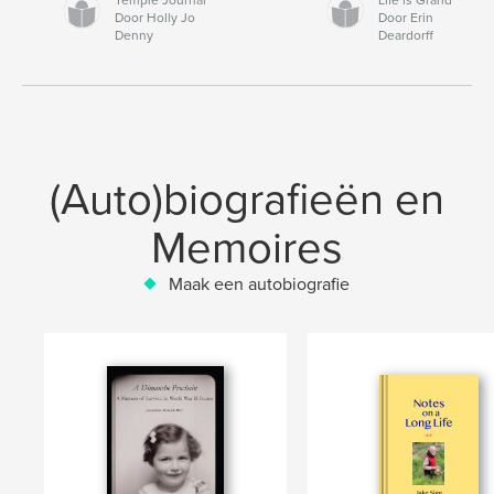
Door Holly Jo
Door Erin
Denny
Deardorff
(Auto)biografieën en
Memoires
Maak een autobiografie