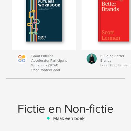
Good Futures
Building Better
Accelerator Participant
Brands
Workbook (2024)
Door Scott Lerman
Door RootedGood
Fictie en Non-fictie
Maak een boek