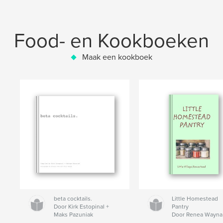
Food- en Kookboeken
Maak een kookboek
beta cocktails.
Little Homestead
Door Kirk Estopinal +
Pantry
Maks Pazuniak
Door Renea Wayna