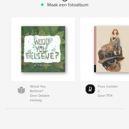
Maak een fotoalbum
Wood You
Foss number
Believe?
2
Door Debbie
Door 7174
Helledy