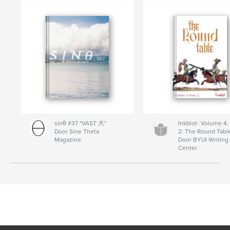
sinθ #37 "VAST 大"
Inkblot- Volume 4,
Door Sine Theta
2: The Round Tabl
Magazine
Door BYUI Writing
Center