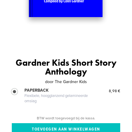
Gardner Kids Short Story
Anthology
door
The Gardner Kids
PAPERBACK
8,98 €
Flexibele, hoogglanzend gelamineerde
omslag
BTW wordt toegevoegd bij de kassa.