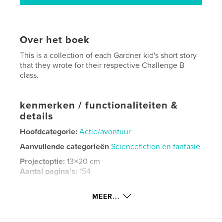
Over het boek
This is a collection of each Gardner kid's short story
that they wrote for their respective Challenge B
class.
kenmerken / functionaliteiten &
details
Hoofdcategorie:
Actie/avontuur
Aanvullende categorieën
Sciencefiction en fantasie
Projectoptie:
13×20 cm
Aantal pagina's:
154
ISBN
Paperback: 9798240516962
MEER...
Datum publiceren:
mei 24, 2026