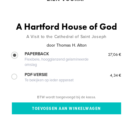
A Hartford House of God
A Visit to the Cathedral of Saint Joseph
door
Thomas H. Alton
PAPERBACK
27,06 €
Flexibele, hoogglanzend gelamineerde
omslag
PDF-VERSIE
4,34 €
Te bekijken op ieder apparaat
BTW wordt toegevoegd bij de kassa.