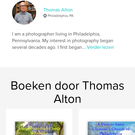
,
,
,
cathedral
Connecticut
Hartford
church
Thomas Alton
Philadelphia, PA
I am a photographer living in Philadelphia,
Pennsylvania. My interest in photography began
several decades ago. I first began...
Verder lezen
Boeken door Thomas
Alton