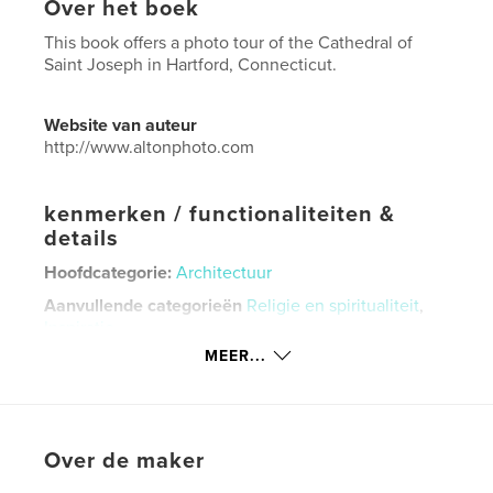
Over het boek
This book offers a photo tour of the Cathedral of
Saint Joseph in Hartford, Connecticut.
Website van auteur
http://www.altonphoto.com
kenmerken / functionaliteiten &
details
Hoofdcategorie:
Architectuur
Aanvullende categorieën
Religie en spiritualiteit
,
Inspiratie
MEER...
Projectoptie:
Standaard liggend, 25×20 cm
Aantal pagina's:
28
Datum publiceren:
mei 26, 2026
Taal
English
Over de maker
Trefwoorden