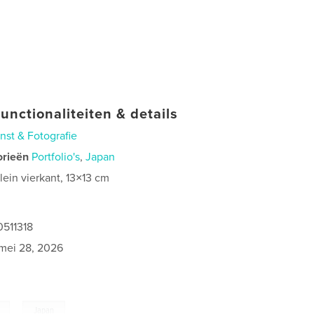
unctionaliteiten & details
nst & Fotografie
orieën
Portfolio's
,
Japan
lein vierkant, 13×13 cm
0511318
mei 28, 2026
,
Japan