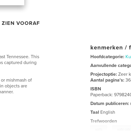
ZIEN VOORAF
kenmerken / f
ast Tennessee. This
Hoofdcategorie:
Ku
hs captured during
Aanvullende categ
Projectoptie:
Zeer k
e or mishmash of
Aantal pagina's:
36
in objects are
ISBN
manner.
Paperback: 979824
Datum publiceren:
Taal
English
Trefwoorden
,
walls
wabi-sabi