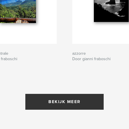
trale
azzorre
 fraboschi
Door gianni fraboschi
BEKIJK MEER