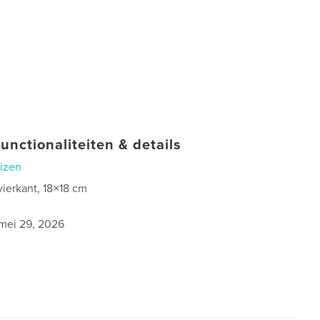
unctionaliteiten & details
izen
vierkant, 18×18 cm
2
mei 29, 2026