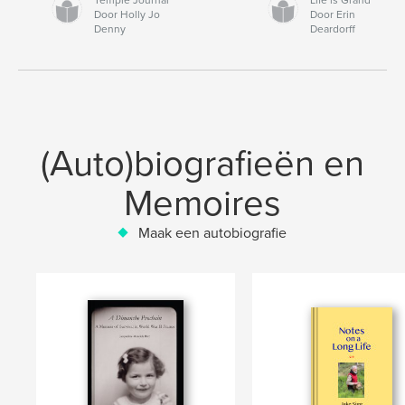
Door Holly Jo
Door Erin
Denny
Deardorff
(Auto)biografieën en
Memoires
Maak een autobiografie