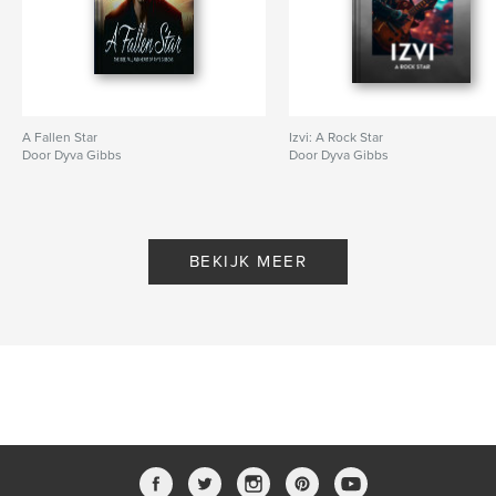
A Fallen Star
Izvi: A Rock Star
Door Dyva Gibbs
Door Dyva Gibbs
BEKIJK MEER