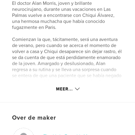
El doctor Alan Morris, joven y brillante
neurocirujano, durante unas vacaciones en Las
Palmas vuelve a encontrarse con Chiqui Álvarez,
una hermosa muchacha que había conocido
fugazmente en Paris.
Comienzan la que, tácitamente, será una aventura
de verano, pero cuando se acerca el momento de
volver a casa y Chiqui desaparece sin dejar rastro, él
se da cuenta de que está perdidamente enamorado
de la joven. Amargado y desilusionado, Alan
regresa a su rutina y se lleva una sorpresa cuando
se entera de que una paciente que se había negado
varias veces a dejarse operar, ahora, siendo ya un
caso extremo, aceptó entrar al quirófano. Sin
MEER...
muchas esperanzas de poder salvarla, él vuela a la
ciudad donde vive su paciente, sin saber que aquel
viaje estremecerá su vida.
Over de maker
kenmerken / functionaliteiten &
details