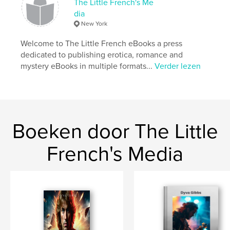
The Little French's Me
Hoofdcategorie:
Romantiek
dia
Aanvullende categorieën
Literatuur en fictie
New York
Projectoptie:
13×20 cm
Welcome to The Little French eBooks a press
Aantal pagina's:
218
dedicated to publishing erotica, romance and
ISBN
mystery eBooks in multiple formats...
Verder lezen
Paperback: 9798240495281
Datum publiceren:
jun 04, 2026
Taal
Spanish
Trefwoorden
Boeken door The Little
,
,
romance
drama
Clean and Wholesome
French's Media