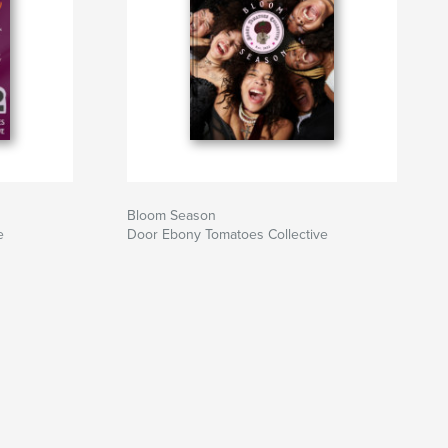
Bloom Season
e
Door Ebony Tomatoes Collective