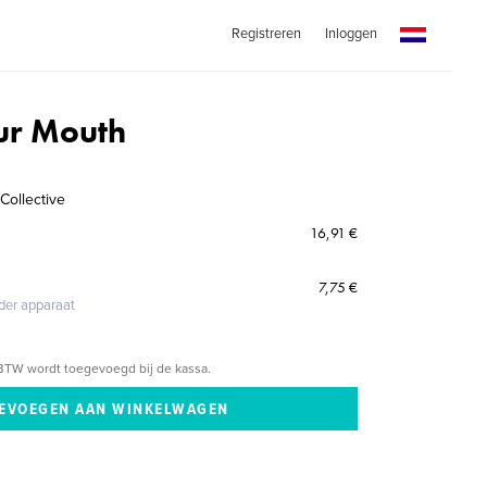
Registreren
Inloggen
ur Mouth
Collective
16,91 €
7,75 €
eder apparaat
BTW wordt toegevoegd bij de kassa.