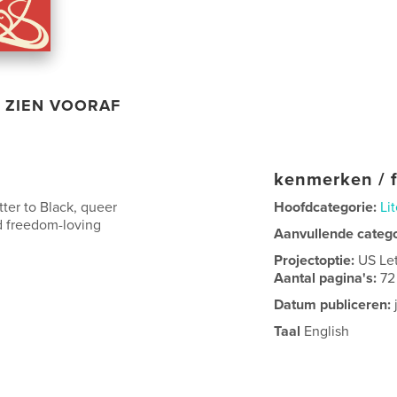
ZIEN VOORAF
kenmerken / f
tter to Black, queer
Hoofdcategorie:
Lit
nd freedom-loving
Aanvullende categ
Projectoptie:
US Le
Aantal pagina's:
72
Datum publiceren:
Taal
English