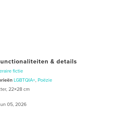
unctionaliteiten & details
eraire fictie
orieën
LGBTQIA+
,
Poëzie
tter, 22×28 cm
jun 05, 2026