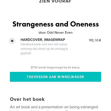
ZIEN VOORAF
Strangeness and Oneness
door
Odd Never Even
HARDCOVER, IMAGEWRAP
192,10 €
Hardbackboek met een full-colour
ontwerp dat direct op de omslag is
gedrukt
BTW wordt toegevoegd bij de kassa.
Over het boek
An art book and a presentation on being estranged