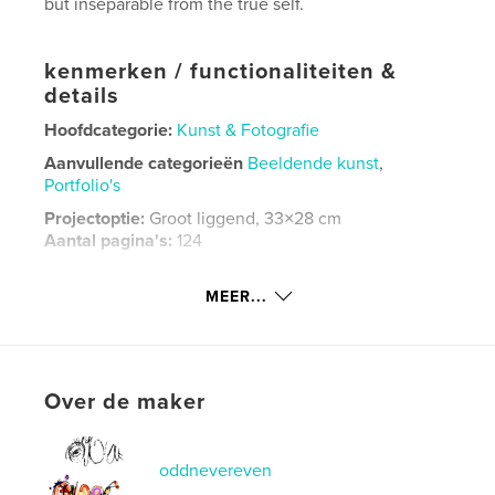
but inseparable from the true self.
kenmerken / functionaliteiten &
details
Hoofdcategorie:
Kunst & Fotografie
Aanvullende categorieën
Beeldende kunst
,
Portfolio's
Projectoptie:
Groot liggend, 33×28 cm
Aantal pagina's:
124
ISBN
Hardcover, ImageWrap: 9798259973909
MEER...
Datum publiceren:
jul 02, 2026
Taal
English
Trefwoorden
Over de maker
,
,
avant garde
poetry
Contemporary art
oddnevereven