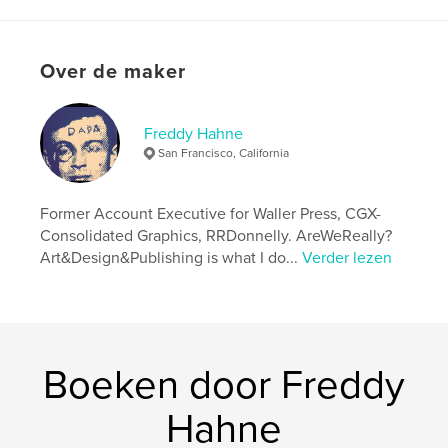
Projectoptie:
20×25 cm
Aantal pagina's:
84
ISBN
Over de maker
Paperback: 9798259971653
Datum publiceren:
jul 03, 2026
Taal
English
Freddy Hahne
San Francisco, California
Trefwoorden
,
,
,
,
Rheingold
Thinking
Adolescence
AI
Former Account Executive for Waller Press, CGX-
Metacog
Consolidated Graphics, RRDonnelly. AreWeReally?
Art&Design&Publishing is what I do...
Verder lezen
Boeken door Freddy
Hahne