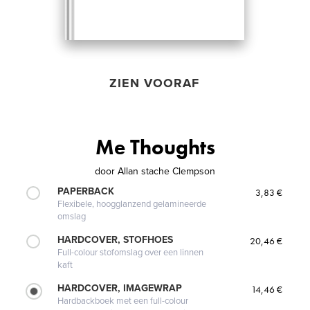
ZIEN VOORAF
Me Thoughts
door
Allan stache Clempson
PAPERBACK
3,83 €
Flexibele, hoogglanzend gelamineerde
omslag
HARDCOVER, STOFHOES
20,46 €
Full-colour stofomslag over een linnen
kaft
HARDCOVER, IMAGEWRAP
14,46 €
Hardbackboek met een full-colour