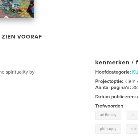
ZIEN VOORAF
kenmerken / f
d spirituality by
Hoofdcategorie:
Ku
Projectoptie:
Klein 
Aantal pagina's:
38
Datum publiceren:
Trefwoorden
,
art therapy
art
philosophy
,
spiri