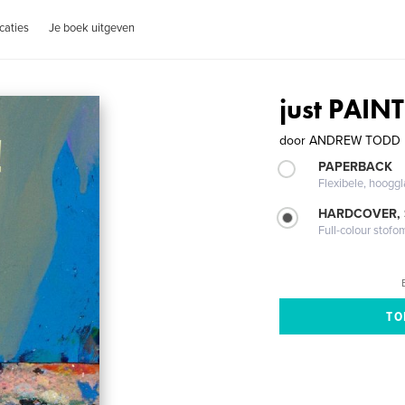
caties
Je boek uitgeven
just PAINT
door
ANDREW TODD
PAPERBACK
Flexibele, hoog
HARDCOVER,
Full-colour stofo