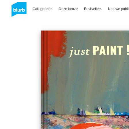
Categorieën
Onze keuze
Bestsellers
Nieuwe publi