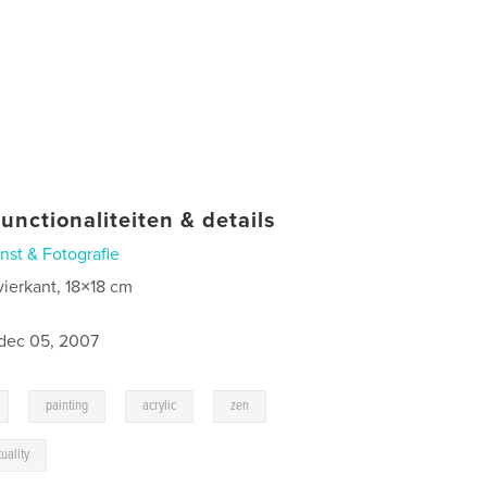
unctionaliteiten & details
nst & Fotografie
vierkant, 18×18 cm
dec 05, 2007
,
,
,
,
painting
acrylic
zen
tuality