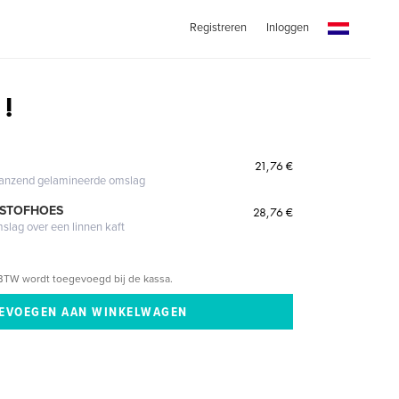
Registreren
Inloggen
 !
21,76 €
glanzend gelamineerde omslag
 STOFHOES
28,76 €
mslag over een linnen kaft
BTW wordt toegevoegd bij de kassa.