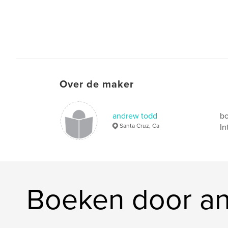
Over de maker
andrew todd
bo
Santa Cruz, Ca
In
Boeken door a