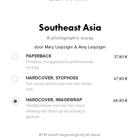
Southeast Asia
A photographic essay
door
Mary Leipziger & Amy Leipziger
PAPERBACK
37,80 €
Flexibele, hoogglanzend gelamineerde
omslag
HARDCOVER, STOFHOES
47,80 €
Full-colour stofomslag over een linnen
kaft
HARDCOVER, IMAGEWRAP
48,80 €
Hardbackboek met een full-colour
ontwerp dat direct op de omslag is
gedrukt
BTW wordt toegevoegd bij de kassa.