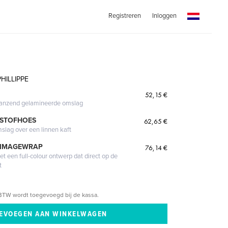
Registreren
Inloggen
HILLIPPE
52,15 €
glanzend gelamineerde omslag
 STOFHOES
62,65 €
mslag over een linnen kaft
 IMAGEWRAP
76,14 €
 een full-colour ontwerp dat direct op de
t
BTW wordt toegevoegd bij de kassa.