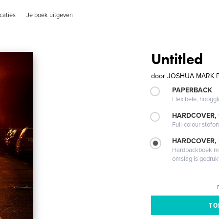
caties
Je boek uitgeven
Untitled
door
JOSHUA MARK P
PAPERBACK
Flexibele, hoog
HARDCOVER,
Full-colour stofo
HARDCOVER,
Hardbackboek met
omslag is gedruk