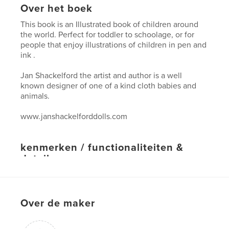
Over het boek
This book is an Illustrated book of children around
the world. Perfect for toddler to schoolage, or for
people that enjoy illustrations of children in pen and
ink .
Jan Shackelford the artist and author is a well
known designer of one of a kind cloth babies and
animals.
www.janshackelforddolls.com
kenmerken / functionaliteiten &
details
Hoofdcategorie:
Kinderboeken
Projectoptie:
Groot liggend, 33×28 cm
Aantal pagina's:
48
Over de maker
Datum publiceren:
jun 15, 2010