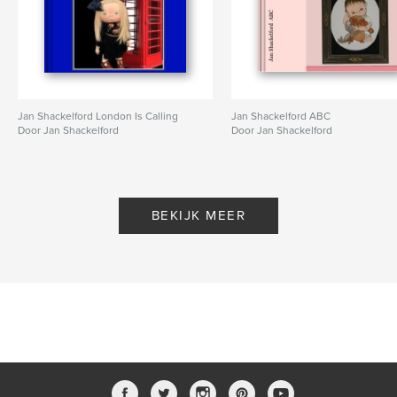
Jan Shackelford London Is Calling
Jan Shackelford ABC
Door Jan Shackelford
Door Jan Shackelford
BEKIJK MEER