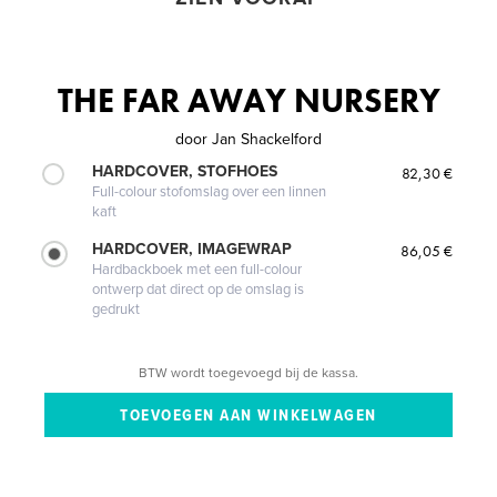
THE FAR AWAY NURSERY
door
Jan Shackelford
HARDCOVER, STOFHOES
82,30 €
Full-colour stofomslag over een linnen
kaft
HARDCOVER, IMAGEWRAP
86,05 €
Hardbackboek met een full-colour
ontwerp dat direct op de omslag is
gedrukt
BTW wordt toegevoegd bij de kassa.