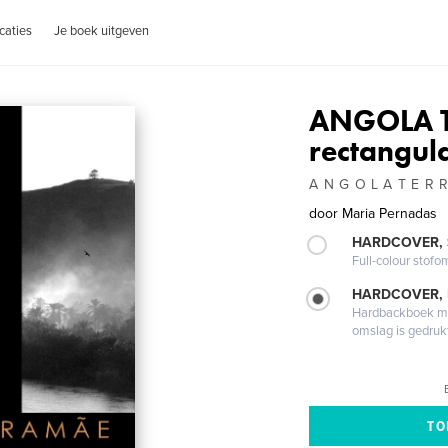
caties
Je boek uitgeven
ANGOLA T
rectangul
A N G O L A T E R 
door
Maria Pernadas
HARDCOVER,
Full-colour stofo
HARDCOVER,
Hardbackboek met
omslag is gedruk