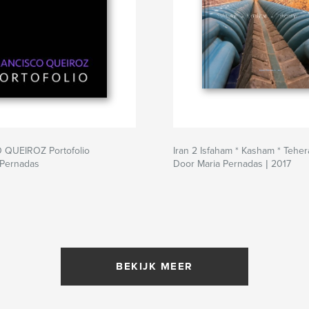
QUEIROZ Portofolio
Iran 2 Isfaham * Kasham * Tehe
 Pernadas
Door Maria Pernadas | 2017
BEKIJK MEER