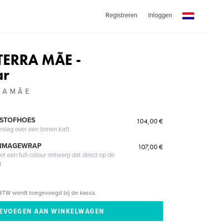
Registreren
Inloggen
ERRA MÃE -
ar
R A M Ã E
 STOFHOES
104,00 €
mslag over een linnen kaft
 IMAGEWRAP
107,00 €
 een full-colour ontwerp dat direct op de
t
BTW wordt toegevoegd bij de kassa.