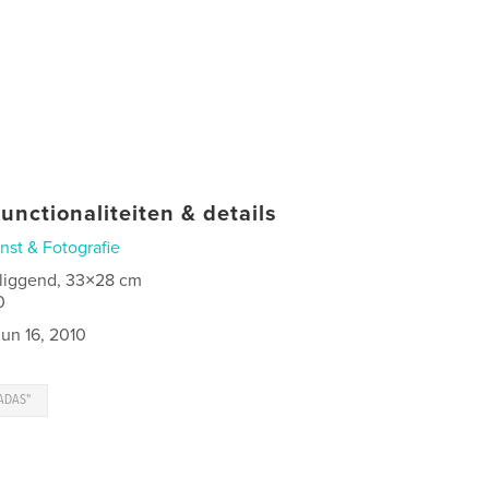
unctionaliteiten & details
nst & Fotografie
 liggend, 33×28 cm
0
jun 16, 2010
ADAS"