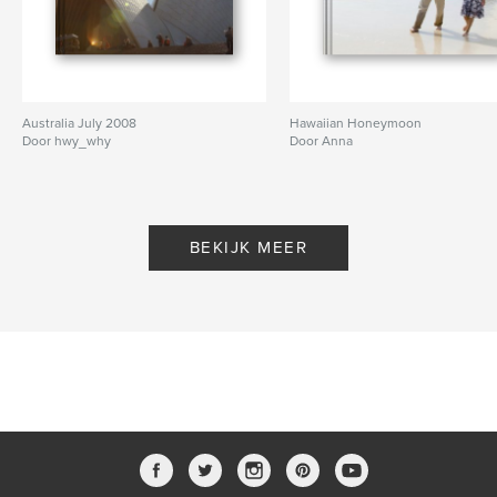
Australia July 2008
Hawaiian Honeymoon
Door hwy_why
Door Anna
BEKIJK MEER