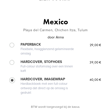
Mexico
Playa del Carmen, Chichen Itza, Tulum
door
Anna
PAPERBACK
29,00 €
Flexibele, hoogglanzend gelamineerde
omslag
HARDCOVER, STOFHOES
39,00 €
Full-colour stofomslag over een linnen
kaft
HARDCOVER, IMAGEWRAP
40,00 €
Hardbackboek met een full-colour
ontwerp dat direct op de omslag is
gedrukt
BTW wordt toegevoegd bij de kassa.