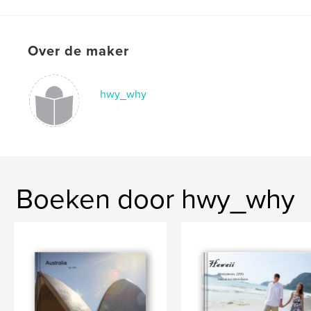
,
mexico
anna
,
tulum
,
mcwilliams
Over de maker
hwy_why
Boeken door hwy_why