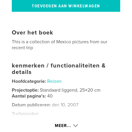
Over het boek
This is a collection of Mexico pictures from our
recent trip
kenmerken / functionaliteiten &
details
Hoofdcategorie:
Reizen
Projectoptie:
Standaard liggend, 25×20 cm
Aantal pagina's:
40
Datum publiceren:
dec 10, 2007
Trefwoorden
,
,
,
anna mcwiliams
playa del carmen
chichen itza
MEER...