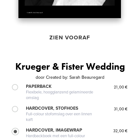
ZIEN VOORAF
Krueger & Fister Wedding
door
Created by: Sarah Beauregard
PAPERBACK
21,00 €
Flexibele, hoogglanzend gelamineerde
omslag
HARDCOVER, STOFHOES
31,00 €
Full-colour stofomslag over een linnen
kaft
HARDCOVER, IMAGEWRAP
32,00 €
Hardbackboek met een full-colour