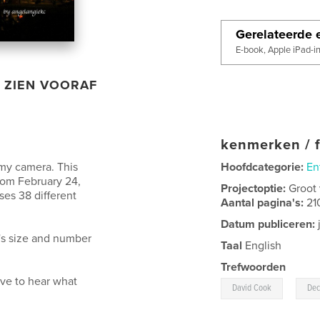
Gerelateerde e
E-book, Apple iPad-i
ZIEN VOORAF
kenmerken / f
 my camera. This
Hoofdcategorie:
En
from February 24,
Projectoptie:
Groot
es 38 different
Aantal pagina's:
21
Datum publiceren:
t's size and number
Taal
English
Trefwoorden
love to hear what
,
David Cook
Dec