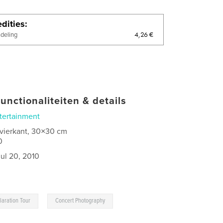
dities
4,26 €
ndeling
unctionaliteiten & details
tertainment
 vierkant, 30×30 cm
0
jul 20, 2010
,
laration Tour
Concert Photography