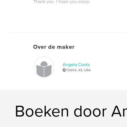
Thank you. I hope you enjoy.
Over de maker
Angela Coots
Olathe, KS, USA
Boeken door A