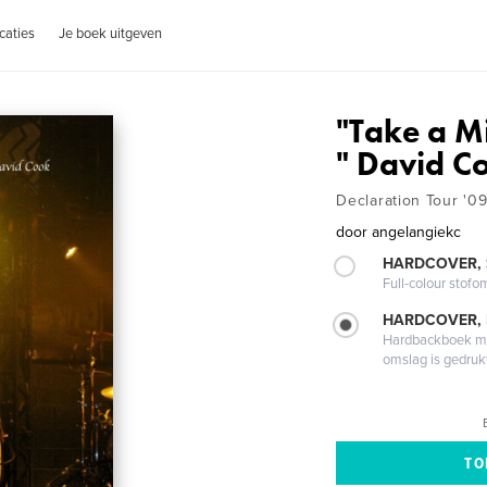
caties
Je boek uitgeven
"Take a Min
" David C
Declaration Tour '0
door
angelangiekc
HARDCOVER,
Full-colour stofo
HARDCOVER,
Hardbackboek met
omslag is gedruk