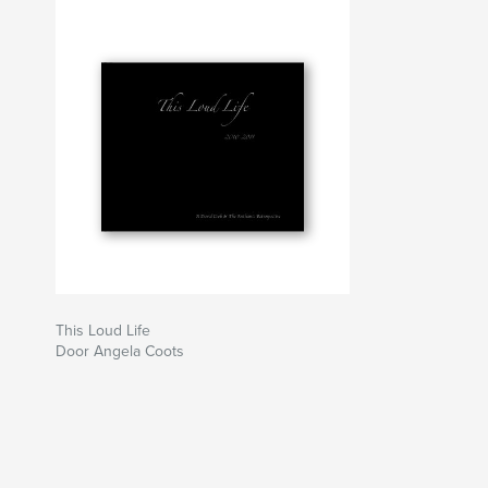
This Loud Life
Door Angela Coots