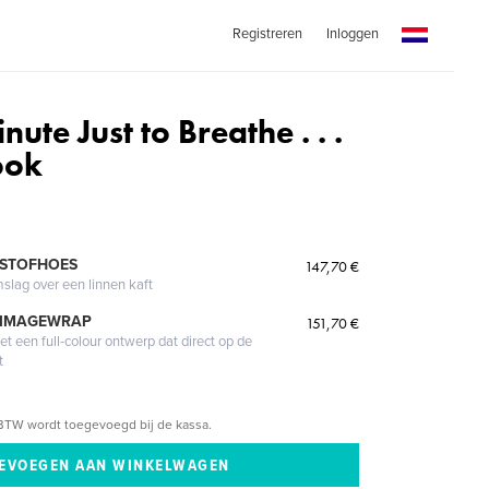
Registreren
Inloggen
ute Just to Breathe . . .
ook
9
 STOFHOES
147,70 €
mslag over een linnen kaft
 IMAGEWRAP
151,70 €
 een full-colour ontwerp dat direct op de
t
BTW wordt toegevoegd bij de kassa.