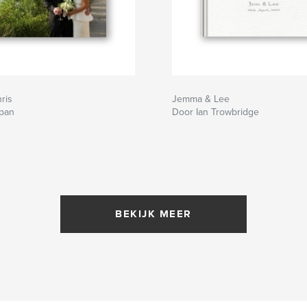
ris
Jemma & Lee
lpan
Door Ian Trowbridge
BEKIJK MEER