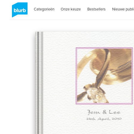
Categorieën
Onze keuze
Bestsellers
Nieuwe publi