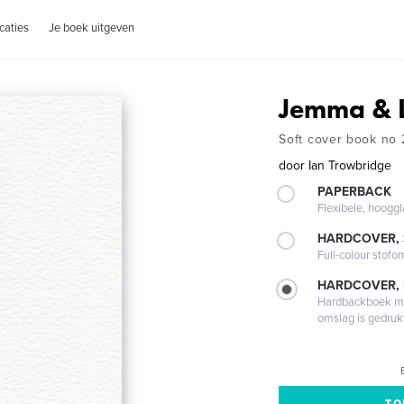
caties
Je boek uitgeven
Jemma & 
Soft cover book no 
door
Ian Trowbridge
PAPERBACK
Flexibele, hoog
HARDCOVER,
Full-colour stofo
HARDCOVER,
Hardbackboek met
omslag is gedruk