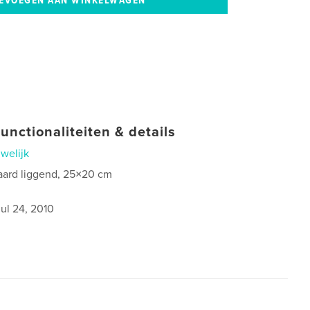
unctionaliteiten & details
welijk
aard liggend, 25×20 cm
jul 24, 2010