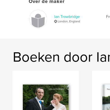
Over de maker
Ian Trowbridge
Fr
London, England
Boeken door Ia