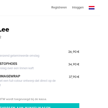
Registreren
Inloggen
Lee
2
26,90 €
glanzend gelamineerde omslag
 STOFHOES
34,90 €
mslag over een linnen kaft
 IMAGEWRAP
37,90 €
 een full-colour ontwerp dat direct op de
t
BTW wordt toegevoegd bij de kassa.