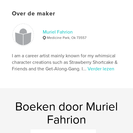
Hoofdcategorie:
Hobby's en knutselen
Over de maker
Aanvullende categorieën
Salontafelboeken
Projectoptie:
Klein vierkant, 18×18 cm
Aantal pagina's:
36
Muriel Fahrion
ISBN
Medicine Park, Ok 73557
Paperback: 9781006204913
Datum publiceren:
aug 12, 2010
I am a career artist mainly known for my whimsical
Taal
English
character creations such as Strawberry Shortcake &
Friends and the Get-Along-Gang. I...
Verder lezen
Trefwoorden
,
vintage staplers
office 3D art fasteners antique
Boeken door Muriel
Fahrion