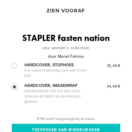
ZIEN VOORAF
STAPLER fasten nation
one woman's collection
door
Muriel Fahrion
HARDCOVER, STOFHOES
32,40 €
Full-colour stofomslag over een linnen
kaft
HARDCOVER, IMAGEWRAP
34,40 €
Hardbackboek met een full-colour
ontwerp dat direct op de omslag is
gedrukt
BTW wordt toegevoegd bij de kassa.