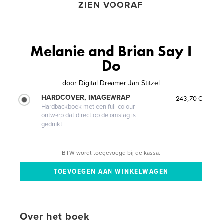
ZIEN VOORAF
Melanie and Brian Say I
Do
door
Digital Dreamer Jan Stitzel
HARDCOVER, IMAGEWRAP
243,70 €
Hardbackboek met een full-colour
ontwerp dat direct op de omslag is
gedrukt
BTW wordt toegevoegd bij de kassa.
Over het boek