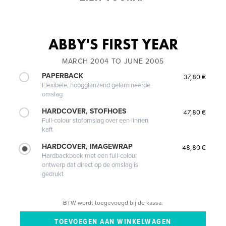
ABBY'S FIRST YEAR
MARCH 2004 TO JUNE 2005
PAPERBACK
37,80 €
Flexibele, hoogglanzend gelamineerde
omslag
HARDCOVER, STOFHOES
47,80 €
Full-colour stofomslag over een linnen
kaft
HARDCOVER, IMAGEWRAP
48,80 €
Hardbackboek met een full-colour
ontwerp dat direct op de omslag is
gedrukt
BTW wordt toegevoegd bij de kassa.