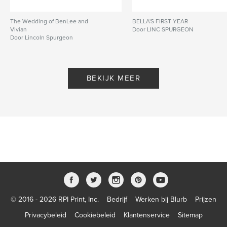
The Wedding of BenLee and
BELLA'S FIRST YEAR
Vivian
Door LINC SPURGEON
Door Lincoln Spurgeon
BEKIJK MEER
© 2016 - 2026 RPI Print, Inc.
Bedrijf
Werken bij Blurb
Prijzen
Privacybeleid
Cookiebeleid
Klantenservice
Sitemap