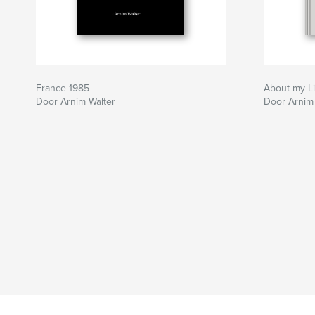
France 1985
About my Li
Door Arnim Walter
Door Arnim