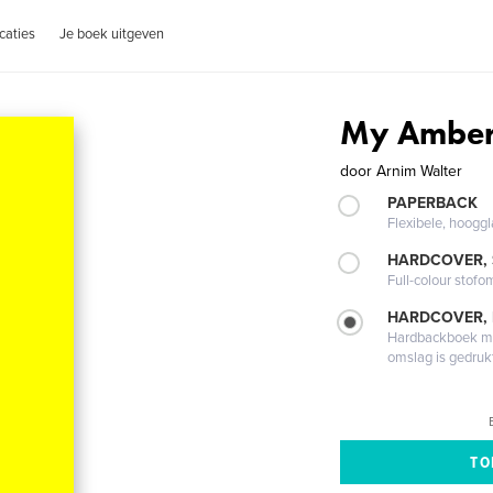
caties
Je boek uitgeven
My Ambe
door
Arnim Walter
PAPERBACK
Flexibele, hoog
HARDCOVER,
Full-colour stofo
HARDCOVER,
Hardbackboek met
omslag is gedruk