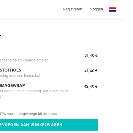
Registreren
Inloggen
r
31,40 €
glanzend gelamineerde omslag
 STOFHOES
41,40 €
mslag over een linnen kaft
 IMAGEWRAP
42,40 €
 een full-colour ontwerp dat direct op de
t
BTW wordt toegevoegd bij de kassa.