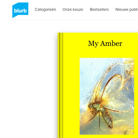
Categorieën
Onze keuze
Bestsellers
Nieuwe publi