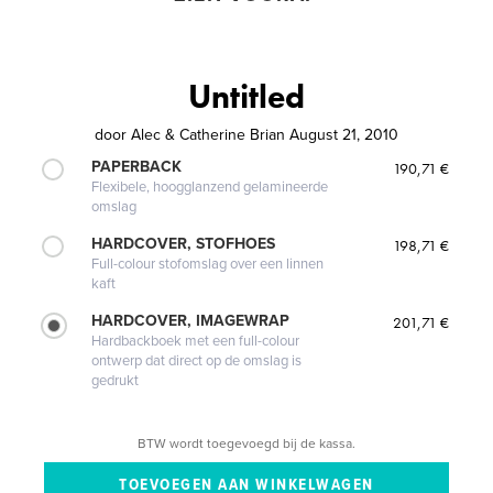
Untitled
door
Alec & Catherine Brian August 21, 2010
PAPERBACK
190,71 €
Flexibele, hoogglanzend gelamineerde
omslag
HARDCOVER, STOFHOES
198,71 €
Full-colour stofomslag over een linnen
kaft
HARDCOVER, IMAGEWRAP
201,71 €
Hardbackboek met een full-colour
ontwerp dat direct op de omslag is
gedrukt
BTW wordt toegevoegd bij de kassa.