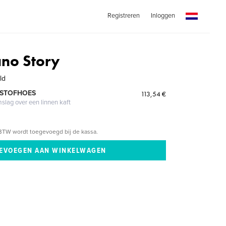
Registreren
Inloggen
ano Story
ld
 STOFHOES
113,54 €
mslag over een linnen kaft
BTW wordt toegevoegd bij de kassa.