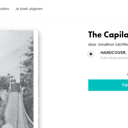
caties
Je boek uitgeven
The Capil
door
Jonathon Litchfie
HARDCOVER,
Full-colour stofo