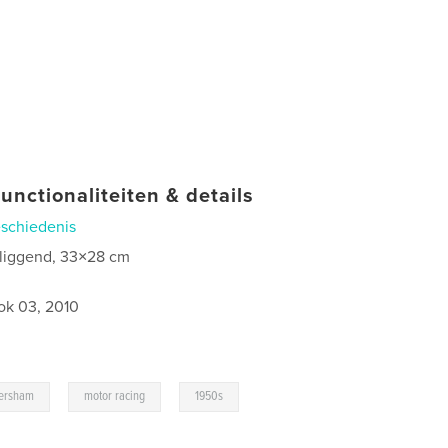
unctionaliteiten & details
schiedenis
 liggend, 33×28 cm
ok 03, 2010
,
,
,
ersham
motor racing
1950s