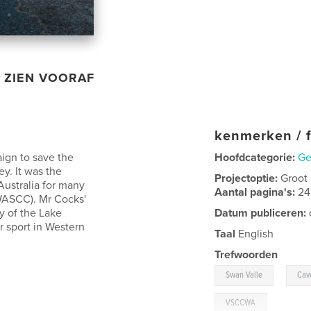
ZIEN VOORAF
kenmerken / f
ign to save the
Hoofdcategorie:
Ge
y. It was the
Projectoptie:
Groot
Australia for many
Aantal pagina's:
24
WASCC). Mr Cocks'
y of the Lake
Datum publiceren:
r sport in Western
Taal
English
Trefwoorden
,
Swan Valle
Cav
VSCCWA