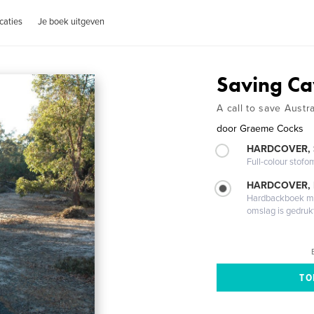
caties
Je boek uitgeven
Saving C
A call to save Austr
door
Graeme Cocks
HARDCOVER,
Full-colour stofo
HARDCOVER,
Hardbackboek met
omslag is gedruk