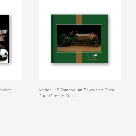
lmanac
Napier L48 Samson. An Edwardian Giant
Door Graeme Cocks