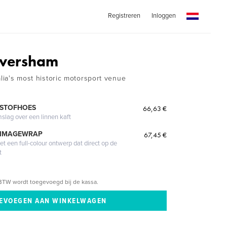
Registreren
Inloggen
aversham
alia's most historic motorsport venue
 STOFHOES
66,63 €
mslag over een linnen kaft
 IMAGEWRAP
67,45 €
 een full-colour ontwerp dat direct op de
t
BTW wordt toegevoegd bij de kassa.