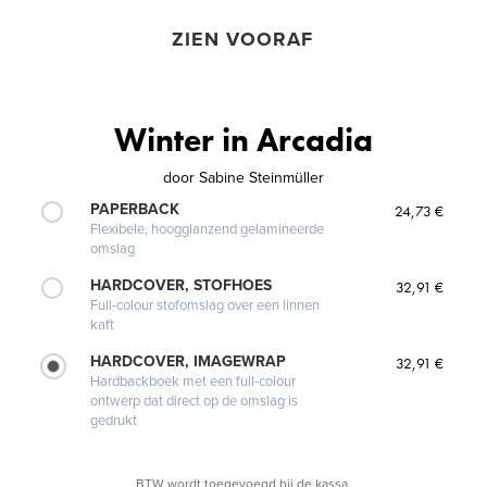
ZIEN VOORAF
Winter in Arcadia
door
Sabine Steinmüller
PAPERBACK
24,73 €
Flexibele, hoogglanzend gelamineerde
omslag
HARDCOVER, STOFHOES
32,91 €
Full-colour stofomslag over een linnen
kaft
HARDCOVER, IMAGEWRAP
32,91 €
Hardbackboek met een full-colour
ontwerp dat direct op de omslag is
gedrukt
BTW wordt toegevoegd bij de kassa.