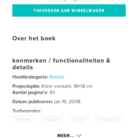
Over het boek
kenmerken / functionaliteiten &
details
Hoofdcategorie:
Reizen
Projectoptie:
Klein vierkant, 18×18 cm
Aantal pagina's:
40
Datum publiceren:
jan 19, 2008
Trefwoorden
,
,
,
Potsdam
Germany
Europe
architecture
,
,
winter
palaces
,
parks
,
travel
MEER...