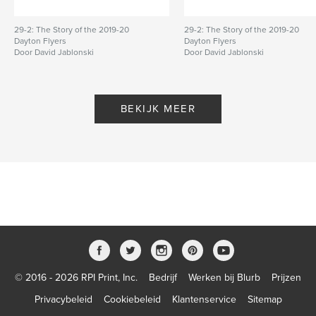
29-2: The Story of the 2019-20
29-2: The Story of the 2019-20
Dayton Flyers
Dayton Flyers
Door David Jablonski
Door David Jablonski
BEKIJK MEER
© 2016 - 2026 RPI Print, Inc.
Bedrijf
Werken bij Blurb
Prijzen
Privacybeleid
Cookiebeleid
Klantenservice
Sitemap