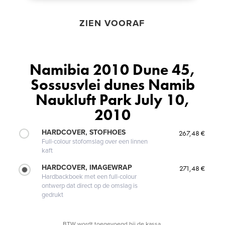
ZIEN VOORAF
Namibia 2010 Dune 45,
Sossusvlei dunes Namib
Naukluft Park July 10,
2010
HARDCOVER, STOFHOES
267,48 €
Full-colour stofomslag over een linnen
kaft
HARDCOVER, IMAGEWRAP
271,48 €
Hardbackboek met een full-colour
ontwerp dat direct op de omslag is
gedrukt
BTW wordt toegevoegd bij de kassa.