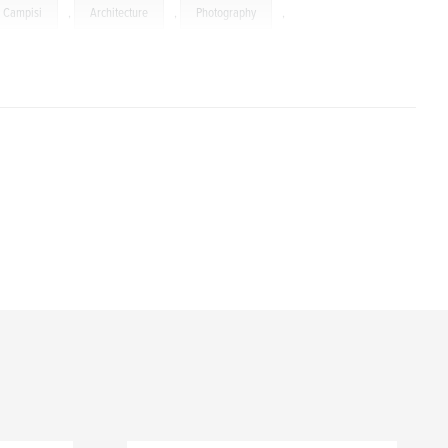
a Campisi
,
Architecture
,
Photography
,
rapers
,
Skyline
,
Brooklyn
,
,
USA
,
Christmas
,
Night.
,
hts
,
Flatiron
,
Caulonia