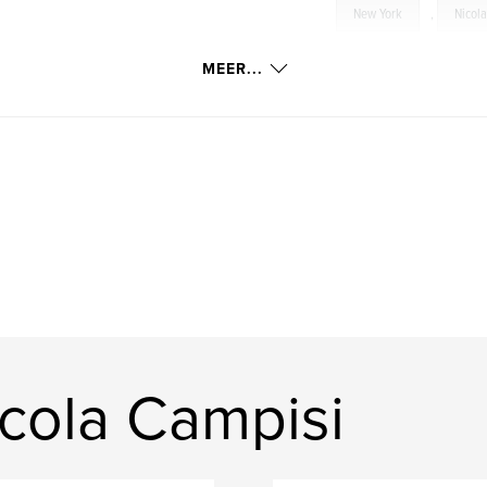
New York
,
Nicol
Buildings
,
Skysc
MEER...
Manhattan
,
NYC
Decorations
,
Lig
cola Campisi