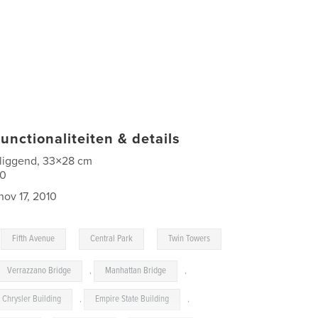
unctionaliteiten & details
 liggend, 33×28 cm
40
nov 17, 2010
,
,
,
Fifth Avenue
Central Park
Twin Towers
Verrazzano Bridge
,
Manhattan Bridge
,
Chrysler Building
,
Empire State Building
,