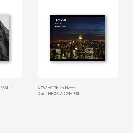
 VOL. 1
NEW YORK La Notte
Door NICOLA CAMPISI