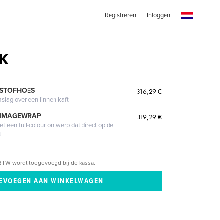
Registreren
Inloggen
K
 STOFHOES
316,29 €
mslag over een linnen kaft
 IMAGEWRAP
319,29 €
 een full-colour ontwerp dat direct op de
t
BTW wordt toegevoegd bij de kassa.