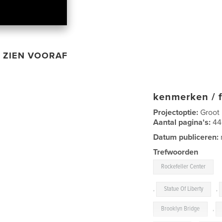
ZIEN VOORAF
kenmerken / f
Projectoptie:
Groot
Aantal pagina's:
4
Datum publiceren:
Trefwoorden
Rockefeller Center
,
Statue Of Liberty
,
Brooklyn Bridge
,