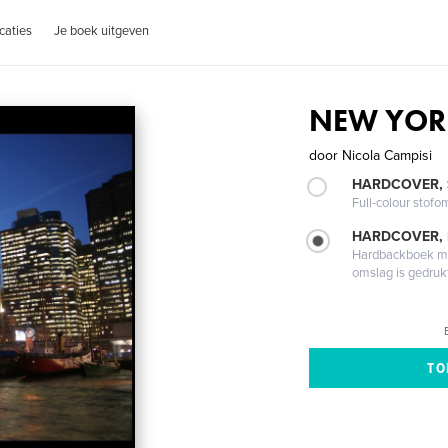
caties
Je boek uitgeven
NEW YOR
door
Nicola Campisi
HARDCOVER,
Full-colour stofo
HARDCOVER,
Hardbackboek met
omslag is gedruk