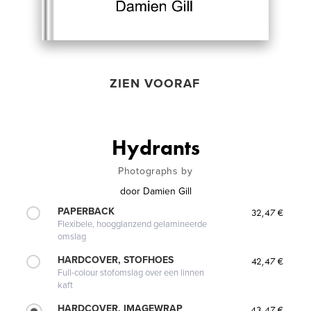
ZIEN VOORAF
Hydrants
Photographs by
door
Damien Gill
PAPERBACK
32,47 €
Flexibele, hoogglanzend gelamineerde
omslag
HARDCOVER, STOFHOES
42,47 €
Full-colour stofomslag over een linnen
kaft
HARDCOVER, IMAGEWRAP
43,47 €