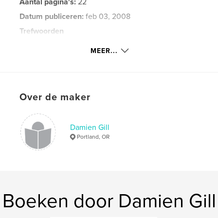
Aantal pagina's:
22
Datum publiceren:
feb 03, 2008
Trefwoorden
,
,
Washington DC
Fire Hydrants
MEER...
,
Street Photography
Fine Art
,
Art
,
Photography
,
Hydrants
,
Fire
,
Over de maker
City
,
Color
,
Humor
,
Street
Damien Gill
Portland, OR
Boeken door Damien Gill