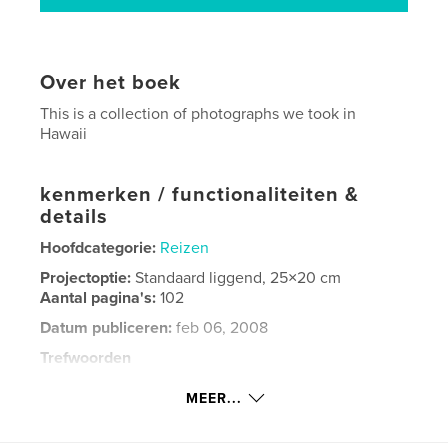
Over het boek
This is a collection of photographs we took in
Hawaii
kenmerken / functionaliteiten &
details
Hoofdcategorie:
Reizen
Projectoptie:
Standaard liggend, 25×20 cm
Aantal pagina's:
102
Datum publiceren:
feb 06, 2008
Trefwoorden
,
,
,
anna mcwilliams
mcwilliams
Hawaii
MEER...
honeymoon