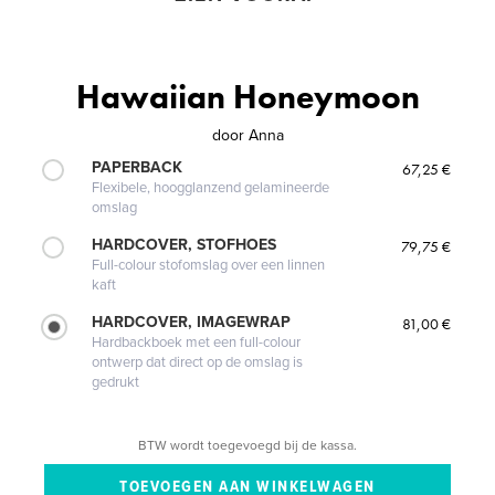
Hawaiian Honeymoon
door
Anna
PAPERBACK
67,25 €
Flexibele, hoogglanzend gelamineerde
omslag
HARDCOVER, STOFHOES
79,75 €
Full-colour stofomslag over een linnen
kaft
HARDCOVER, IMAGEWRAP
81,00 €
Hardbackboek met een full-colour
ontwerp dat direct op de omslag is
gedrukt
BTW wordt toegevoegd bij de kassa.