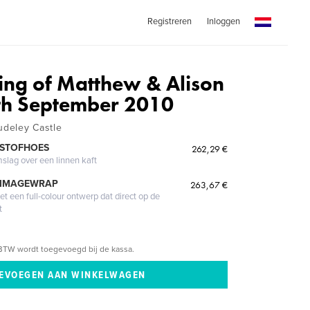
Registreren
Inloggen
ng of Matthew & Alison
th September 2010
udeley Castle
 STOFHOES
262,29 €
mslag over een linnen kaft
 IMAGEWRAP
263,67 €
 een full-colour ontwerp dat direct op de
t
BTW wordt toegevoegd bij de kassa.