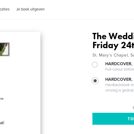
caties
Je boek uitgeven
The Weddi
Friday 24
St. Mary's Chapel, S
HARDCOVER,
Full-colour stofo
HARDCOVER,
Hardbackboek met
omslag is gedruk