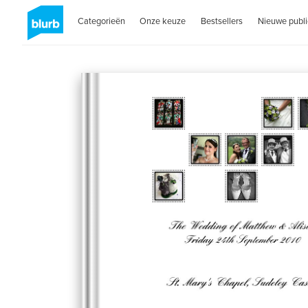
Categorieën
Onze keuze
Bestsellers
Nieuwe publi