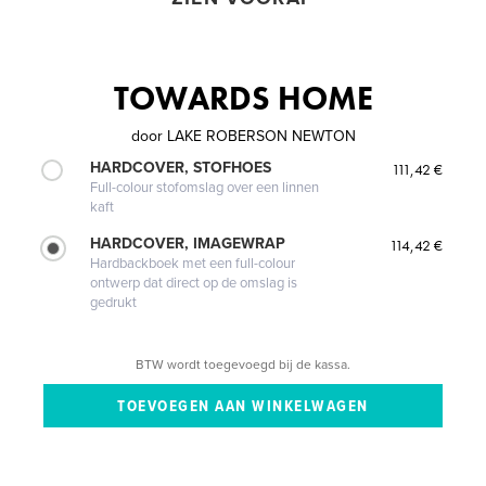
TOWARDS HOME
door
LAKE ROBERSON NEWTON
HARDCOVER, STOFHOES
111,42 €
Full-colour stofomslag over een linnen
kaft
HARDCOVER, IMAGEWRAP
114,42 €
Hardbackboek met een full-colour
ontwerp dat direct op de omslag is
gedrukt
BTW wordt toegevoegd bij de kassa.