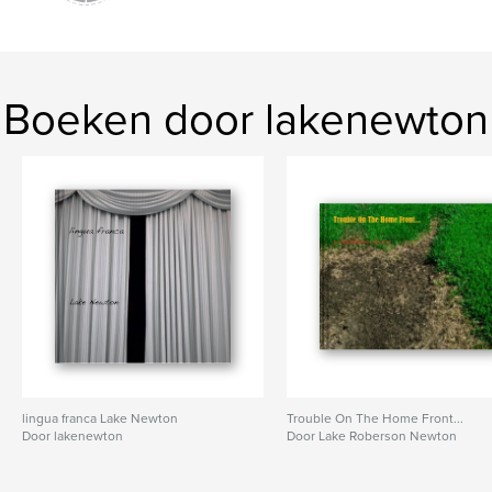
Boeken door lakenewton
lingua franca Lake Newton
Trouble On The Home Front...
Door lakenewton
Door Lake Roberson Newton