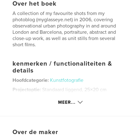
Over het boek
A collection of my favourite shots from my
photoblog (myglasseye.net) in 2006, covering
observational urban photography in and around
London and Barcelona, portraiture, abstract and
close-up work, as well as unit stills from several
short films.
kenmerken / functionaliteiten &
details
Hoofdcategorie:
Kunstfotografie
Projectoptie:
Standaard liggend, 25×20 cm
Aantal pagina's:
76
MEER...
Datum publiceren:
feb 22, 2008
Trefwoorden
,
Over de maker
abstract observational portraiture urban photography photoblog
london uk