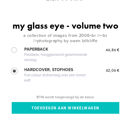
my glass eye - volume two
a collection of images from 2006<br /><br
/>photography by owen billcliffe
PAPERBACK
46,86 €
Flexibele, hoogglanzend gelamineerde
omslag
HARDCOVER, STOFHOES
62,06 €
Full-colour stofomslag over een linnen
kaft
BTW wordt toegevoegd bij de kassa.