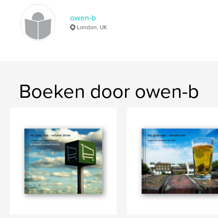
owen-b
London, UK
Boeken door owen-b