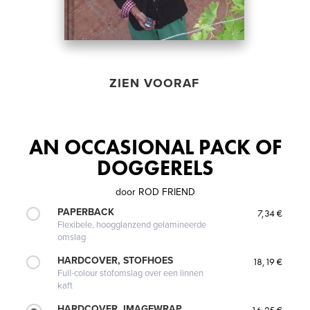
ZIEN VOORAF
AN OCCASIONAL PACK OF
DOGGERELS
door
ROD FRIEND
PAPERBACK
7,34 €
Flexibele, hoogglanzend gelamineerde
omslag
HARDCOVER, STOFHOES
18,19 €
Full-colour stofomslag over een linnen
kaft
HARDCOVER, IMAGEWRAP
16,25 €