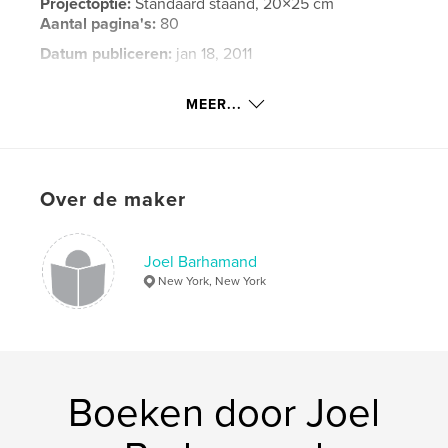
Projectoptie:
Standaard staand, 20×25 cm
Aantal pagina's:
80
Datum publiceren:
jan 18, 2011
Trefwoorden
MEER...
,
,
Everything is Terrible!
Airwave ranger
video blog
Over de maker
,
found footage
,
road trip
,
EIT
,
www.everythingisterrible.com
,
photography
Joel Barhamand
New York, New York
Boeken door Joel