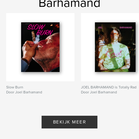
Barhamand
Slow Burn
JOEL BARHAMAND is Totally Rad
Door Joel Barhamand
Door Joel Barhamand
BEKIJK MEER