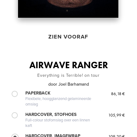
ZIEN VOORAF
AIRWAVE RANGER
Everything is Terrible! on tour
door
Joel Barhamand
PAPERBACK
86,18 €
Flexibele, hoogglanzend gelamineerde
omslag
HARDCOVER, STOFHOES
105,99 €
Full-colour stofomslag over een linnen
kaft
HARDCOVER, IMAGEWRAP
109,20 €