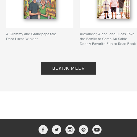
A Grammy and Grandpapa tale
Alexander, Aidan, and Lucas Take
Door Lucas Winkler
the Family to Camp Au Sable
Door A Favorite Fun to Read Book
by Muma 2014
BEKIJK MEER