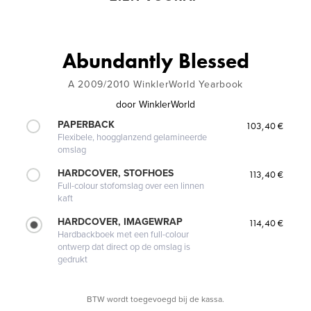
Abundantly Blessed
A 2009/2010 WinklerWorld Yearbook
door
WinklerWorld
PAPERBACK
103,40 €
Flexibele, hoogglanzend gelamineerde
omslag
HARDCOVER, STOFHOES
113,40 €
Full-colour stofomslag over een linnen
kaft
HARDCOVER, IMAGEWRAP
114,40 €
Hardbackboek met een full-colour
ontwerp dat direct op de omslag is
gedrukt
BTW wordt toegevoegd bij de kassa.