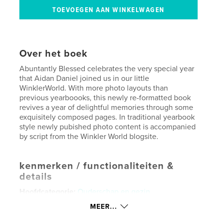
Over het boek
Abuntantly Blessed celebrates the very special year
that Aidan Daniel joined us in our little
WinklerWorld. With more photo layouts than
previous yearboooks, this newly re-formatted book
revives a year of delightful memories through some
exquisitely composed pages. In traditional yearbook
style newly pubished photo content is accompanied
by script from the Winkler World blogsite.
kenmerken / functionaliteiten &
details
Hoofdcategorie:
Ouderschap en gezin
Projectoptie:
Standaard liggend, 25×20 cm
MEER...
Aantal pagina's:
226