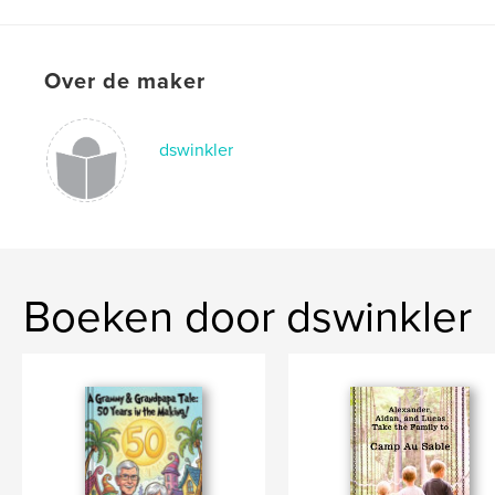
Datum publiceren:
jan 25, 2011
Trefwoorden
Over de maker
,
,
,
Digital Scrapbooking
WinklerWorld
Adventist
Scrapbooking
,
Scrapbook
,
Blog
dswinkler
Boeken door dswinkler