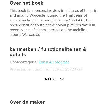
Over het boek
This book is a personal review in pictures of trains in
and around Worcester during the final years of
steam traction in the area between 1963 -66. The
book concludes with a few colour pictures taken in
recent years of steam specials on the mainline
around Worcester.
kenmerken / functionaliteiten &
details
Hoofdcategorie:
Kunst & Fotografie
Projectoptie:
Standaard liggend, 25×20 cm
Aantal pagina's:
80
MEER...
Datum publiceren:
feb 08, 2011
Trefwoorden
,
,
,
Steam Engine
British Steam
1960's
Over de maker
,
Britain
Locomotives