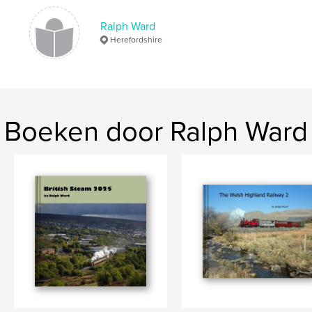
,
Photography
,
Worcester
,
Railways
,
Ralph Ward
Herefordshire
Railway
,
Trains
,
Steam
,
railways.
Boeken door Ralph Ward