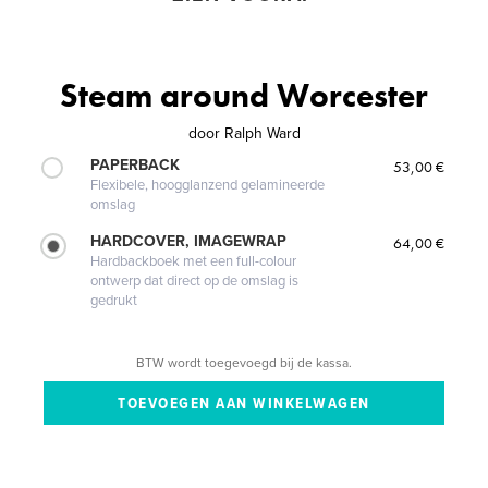
Steam around Worcester
door
Ralph Ward
PAPERBACK
53,00 €
Flexibele, hoogglanzend gelamineerde
omslag
HARDCOVER, IMAGEWRAP
64,00 €
Hardbackboek met een full-colour
ontwerp dat direct op de omslag is
gedrukt
BTW wordt toegevoegd bij de kassa.