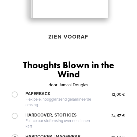
ZIEN VOORAF
Thoughts Blown in the
Wind
door
Jamaal Douglas
PAPERBACK
12,00 €
Flexibele, hoogglanzend gelamineerde
omslag
HARDCOVER, STOFHOES
24,57 €
Full-colour stofomslag over een linnen
kaft
HARDCOVER, IMAGEWRAP
22,63 €