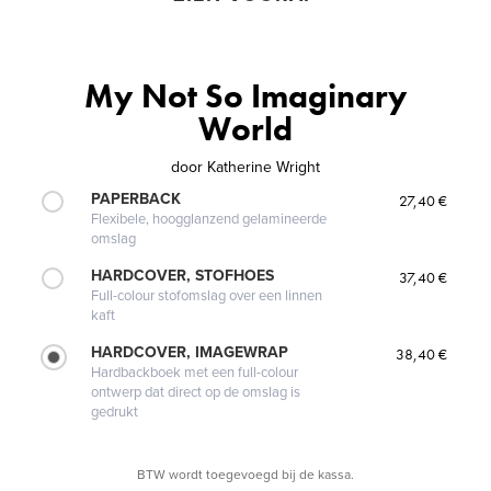
My Not So Imaginary
World
door
Katherine Wright
PAPERBACK
27,40 €
Flexibele, hoogglanzend gelamineerde
omslag
HARDCOVER, STOFHOES
37,40 €
Full-colour stofomslag over een linnen
kaft
HARDCOVER, IMAGEWRAP
38,40 €
Hardbackboek met een full-colour
ontwerp dat direct op de omslag is
gedrukt
BTW wordt toegevoegd bij de kassa.