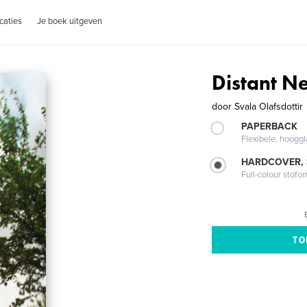
caties
Je boek uitgeven
Distant N
door
Svala Olafsdottir
PAPERBACK
Flexibele, hoog
HARDCOVER,
Full-colour stofo