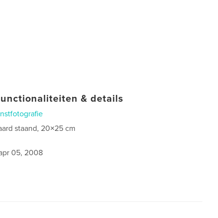
unctionaliteiten & details
nstfotografie
aard staand, 20×25 cm
apr 05, 2008