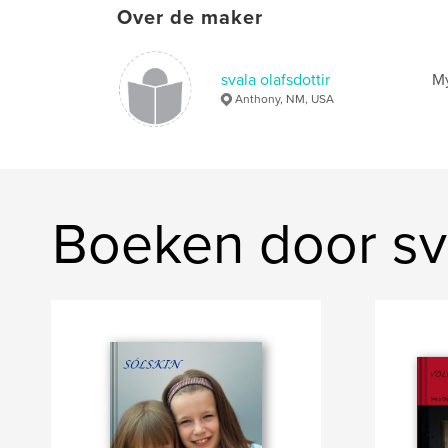
Over de maker
svala olafsdottir
My
Anthony, NM, USA
Boeken door sva