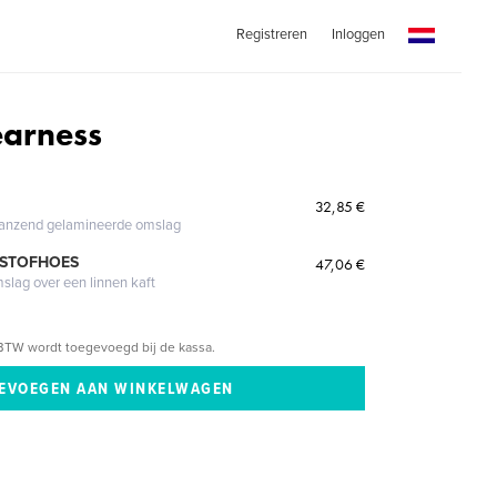
Registreren
Inloggen
earness
32,85 €
glanzend gelamineerde omslag
 STOFHOES
47,06 €
mslag over een linnen kaft
BTW wordt toegevoegd bij de kassa.