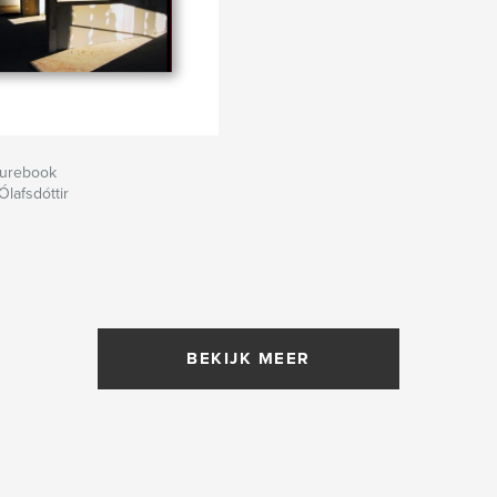
turebook
Ólafsdóttir
BEKIJK MEER