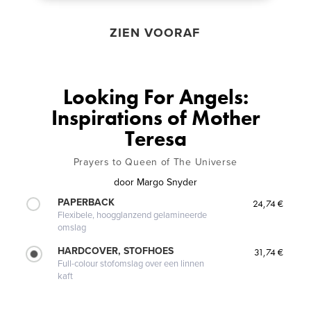
ZIEN VOORAF
Looking For Angels:
Inspirations of Mother
Teresa
Prayers to Queen of The Universe
door
Margo Snyder
PAPERBACK
24,74 €
Flexibele, hoogglanzend gelamineerde
omslag
HARDCOVER, STOFHOES
31,74 €
Full-colour stofomslag over een linnen
kaft