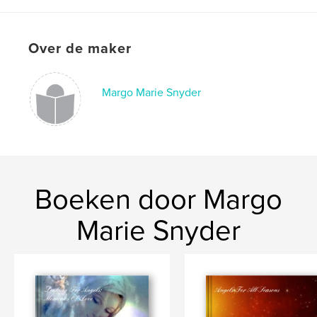
Projectoptie:
Klein vierkant, 18×18 cm
Aantal pagina's:
42
Datum publiceren:
apr 08, 2008
Over de maker
Margo Marie Snyder
Boeken door Margo
Marie Snyder