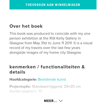
Over het boek
This book was produced to coincide with my one
person exhibition at the RGI Kelly Gallery in
Glasgow from May 31st to June 11 2011. It is a visual
record of my travels over the last few years
alongside images of my home city Glasgow.
kenmerken / functionaliteiten &
details
Hoofdcategorie:
Beeldende kunst
Projectoptie:
Standaard liggend, 25×20 cm
Aantal pagina's:
38
Datum publiceren:
mei 09, 2011
MEER...
Trefwoorden