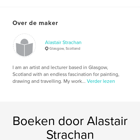
,
,
,
,
painting
drawing
travel
art
,
artist
sketchbook
Over de maker
Alastair Strachan
Glasgow, Scotland
I am an artist and lecturer based in Glasgow,
Scotland with an endless fascination for painting,
drawing and travelling. My work...
Verder lezen
Boeken door Alastair
Strachan