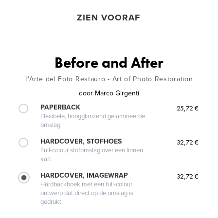
ZIEN VOORAF
Before and After
L'Arte del Foto Restauro - Art of Photo Restoration
door
Marco Girgenti
PAPERBACK
25,72 €
Flexibele, hoogglanzend gelamineerde
omslag
HARDCOVER, STOFHOES
32,72 €
Full-colour stofomslag over een linnen
kaft
HARDCOVER, IMAGEWRAP
32,72 €
Hardbackboek met een full-colour
ontwerp dat direct op de omslag is
gedrukt