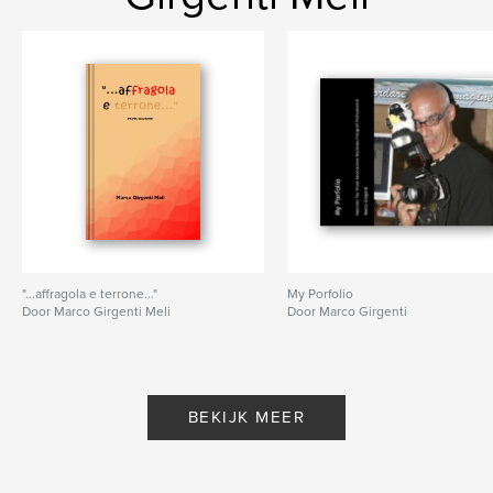
"...affragola e terrone..."
My Porfolio
Door Marco Girgenti Meli
Door Marco Girgenti
BEKIJK MEER