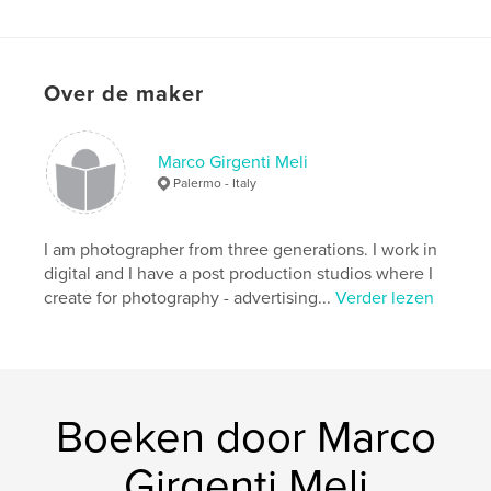
Datum publiceren:
apr 18, 2008
Trefwoorden
foto restauro marco girgenti magico
Over de maker
Marco Girgenti Meli
Palermo - Italy
I am photographer from three generations. I work in
digital and I have a post production studios where I
create for photography - advertising...
Verder lezen
Boeken door Marco
Girgenti Meli