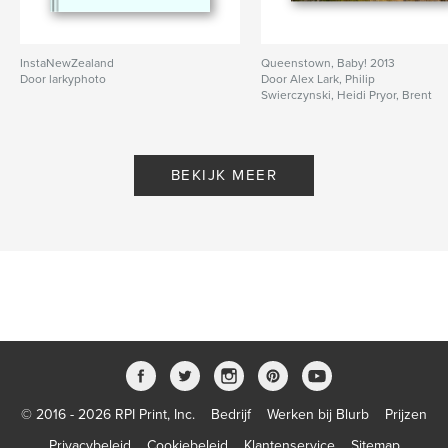
InstaNewZealand
Queenstown, Baby! 2013
Door larkyphoto
Door Alex Lark, Philip
Swierczynski, Heidi Pryor, Brent
Cleator
BEKIJK MEER
© 2016 - 2026 RPI Print, Inc.
Bedrijf
Werken bij Blurb
Prijzen
Privacybeleid
Cookiebeleid
Klantenservice
Sitemap