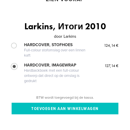
Larkins, Итоги 2010
door
Larkins
HARDCOVER, STOFHOES
124,14 €
Full-colour stofomslag over een linnen
kaft
HARDCOVER, IMAGEWRAP
127,14 €
Hardbackboek met een full-colour
ontwerp dat direct op de omslag is
gedrukt
BTW wordt toegevoegd bij de kassa.