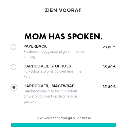
ZIEN VOORAF
MOM HAS SPOKEN.
PAPERBACK
28,80 €
Flexibele, hoogglanzend gelamineerde
omslag
HARDCOVER, STOFHOES
35,80 €
Full-colour stofomslag over een linnen
kaft
HARDCOVER, IMAGEWRAP
35,80 €
Hardbackboek met een full-colour
ontwerp dat direct op de omslag is
gedrukt
BTW wordt toegevoegd bij de kassa.