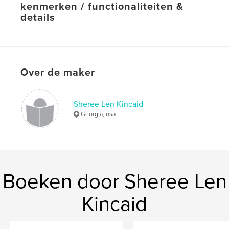
kenmerken / functionaliteiten &
details
Hoofdcategorie:
Mysterie en misdaad
Projectoptie:
15×23 cm
Aantal pagina's:
84
Over de maker
Datum publiceren:
jun 24, 2011
Sheree Len Kincaid
Georgia, usa
Boeken door Sheree Len
Kincaid