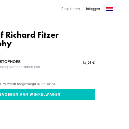
Registreren
Inloggen
f Richard Fitzer
phy
 STOFHOES
115,51 €
mslag over een linnen kaft
BTW wordt toegevoegd bij de kassa.