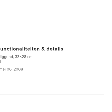
unctionaliteiten & details
 liggend, 33×28 cm
4
mei 06, 2008