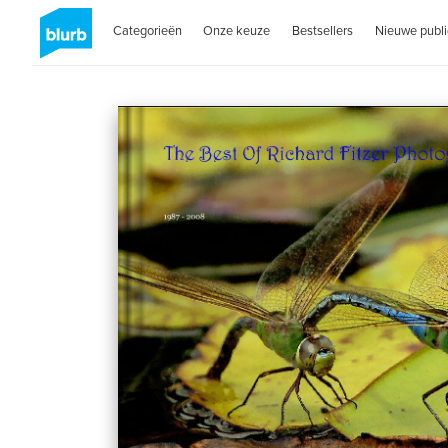
Categorieën
Onze keuze
Bestsellers
Nieuwe publi