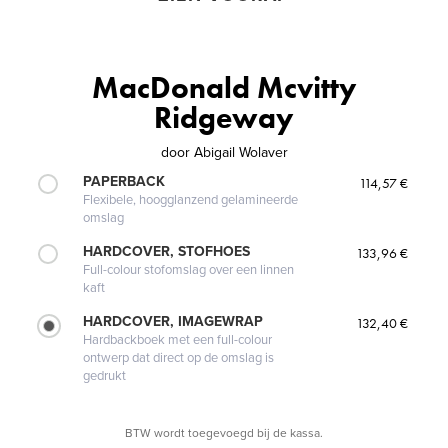
MacDonald Mcvitty
Ridgeway
door
Abigail Wolaver
PAPERBACK
114,57 €
Flexibele, hoogglanzend gelamineerde
omslag
HARDCOVER, STOFHOES
133,96 €
Full-colour stofomslag over een linnen
kaft
HARDCOVER, IMAGEWRAP
132,40 €
Hardbackboek met een full-colour
ontwerp dat direct op de omslag is
gedrukt
BTW wordt toegevoegd bij de kassa.