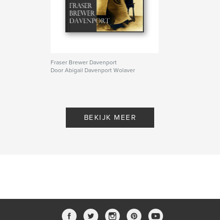
Fraser Brewer Davenport
Door Abigail Davenport Wolaver
BEKIJK MEER